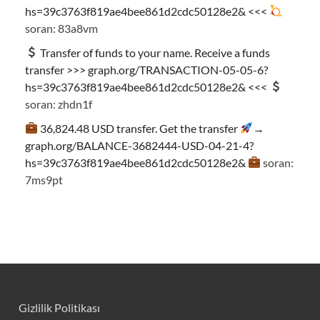
hs=39c3763f819ae4bee861d2cdc50128e2& <<<
soran: 83a8vm
Transfer of funds to your name. Receive a funds
transfer >>> graph.org/TRANSACTION-05-05-6?
hs=39c3763f819ae4bee861d2cdc50128e2& <<<
soran: zhdn1f
36,824.48 USD transfer. Get the transfer
→
graph.org/BALANCE-3682444-USD-04-21-4?
hs=39c3763f819ae4bee861d2cdc50128e2&
soran:
7ms9pt
Gizlilik Politikası