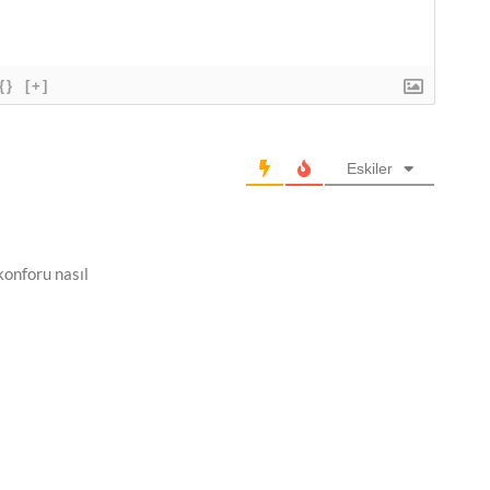
{}
[+]
Eskiler
onforu nasıl