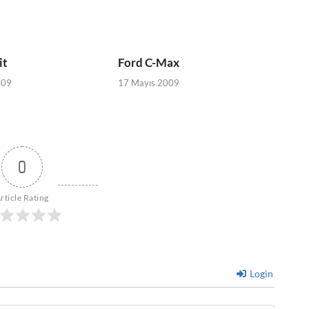
it
Ford C-Max
009
17 Mayıs 2009
0
rticle Rating
Login