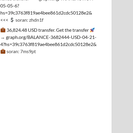
05-05-6?
hs=39c3763f819ae4bee861d2cdc50128e2&
<<<
soran: zhdn1f
36,824.48 USD transfer. Get the transfer
→ graph.org/BALANCE-3682444-USD-04-21-
4?hs=39c3763f819ae4bee861d2cdc50128e2&
soran: 7ms9pt