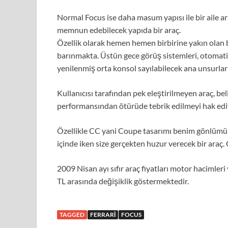
Normal Focus ise daha masum yapısı ile bir aile a
memnun edebilecek yapıda bir araç.
Özellik olarak hemen hemen birbirine yakın olan b
barınmakta. Üstün gece görüş sistemleri, otomatik
yenilenmiş orta konsol sayılabilecek ana unsurlar o
Kullanıcısı tarafından pek eleştirilmeyen araç, beli
performansından ötürüde tebrik edilmeyi hak edi
Özellikle CC yani Coupe tasarımı benim gönlümü çe
içinde iken size gerçekten huzur verecek bir araç. 
2009 Nisan ayı sıfır araç fiyatları motor hacimleri
TL arasında değişiklik göstermektedir.
TAGGED
FERRARI
FOCUS