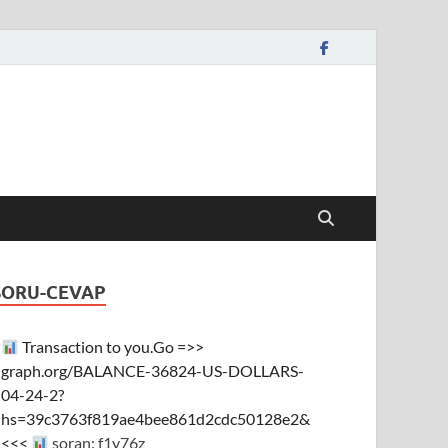
SORU-CEVAP
Transaction to you.Go =>>
graph.org/BALANCE-36824-US-DOLLARS-
04-24-2?
hs=39c3763f819ae4bee861d2cdc50128e2&
<<<
soran: f1y76z