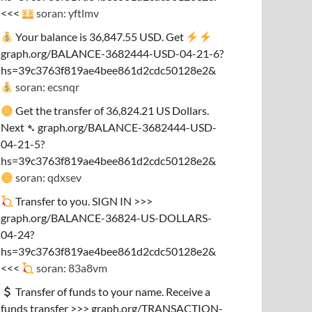
<<<
soran: yftlmv
Your balance is 36,847.55 USD. Get
graph.org/BALANCE-3682444-USD-04-21-6?
hs=39c3763f819ae4bee861d2cdc50128e2&
soran: ecsnqr
Get the transfer of 36,824.21 US Dollars.
Next ➴ graph.org/BALANCE-3682444-USD-
04-21-5?
hs=39c3763f819ae4bee861d2cdc50128e2&
soran: qdxsev
Transfer to you. SIGN IN >>>
graph.org/BALANCE-36824-US-DOLLARS-
04-24?
hs=39c3763f819ae4bee861d2cdc50128e2&
<<<
soran: 83a8vm
Transfer of funds to your name. Receive a
funds transfer >>> graph.org/TRANSACTION-