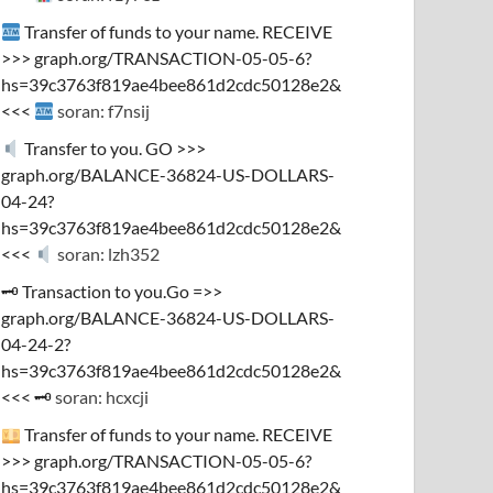
Transfer of funds to your name. RECEIVE
>>> graph.org/TRANSACTION-05-05-6?
hs=39c3763f819ae4bee861d2cdc50128e2&
<<<
soran: f7nsij
Transfer to you. GO >>>
graph.org/BALANCE-36824-US-DOLLARS-
04-24?
hs=39c3763f819ae4bee861d2cdc50128e2&
<<<
soran: lzh352
🗝 Transaction to you.Go =>>
graph.org/BALANCE-36824-US-DOLLARS-
04-24-2?
hs=39c3763f819ae4bee861d2cdc50128e2&
<<< 🗝
soran: hcxcji
Transfer of funds to your name. RECEIVE
>>> graph.org/TRANSACTION-05-05-6?
hs=39c3763f819ae4bee861d2cdc50128e2&