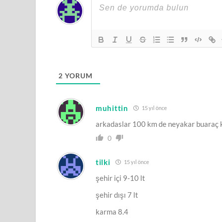
2
YORUM
muhittin
15 yıl önce
arkadaslar 100 km de neyakar buaraç k
0
tilki
15 yıl önce
şehir içi 9-10 lt
şehir dışı 7 lt
karma 8.4