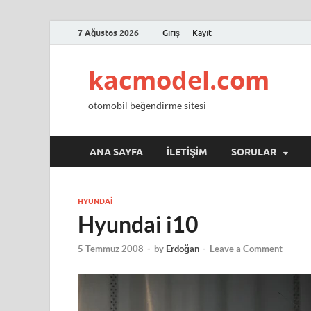
7 Ağustos 2026
Giriş
Kayıt
kacmodel.com
otomobil beğendirme sitesi
ANA SAYFA
İLETIŞIM
SORULAR
HYUNDAI
Hyundai i10
5 Temmuz 2008
-
by
Erdoğan
-
Leave a Comment