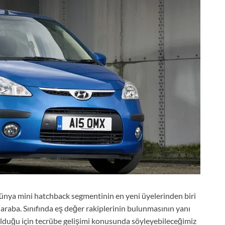
Dünya mini hatchback segmentinin en yeni üyelerinden biri
 araba. Sınıfında eş değer rakiplerinin bulunmasının yanı
ı olduğu için tecrübe gelişimi konusunda söyleyebileceğimiz