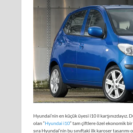
Hyundai’nin en küçük üyesi i10 il karşınızdayız. 
olan “
Hyundai i10
” tam çiftlere özel ekonomik bir
sıra Hyundai’nin bu sınıftaki ilk karoser tasarım