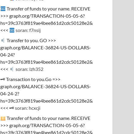
Transfer of funds to your name. RECEIVE
>>> graph.org/TRANSACTION-05-05-6?
hs=39c3763f819ae4bee861d2cdc50128e2&
<<<
soran: f7nsij
Transfer to you. GO >>>
graph.org/BALANCE-36824-US-DOLLARS-
04-24?
hs=39c3763f819ae4bee861d2cdc50128e2&
<<<
soran: lzh352
🗝 Transaction to you.Go =>>
graph.org/BALANCE-36824-US-DOLLARS-
04-24-2?
hs=39c3763f819ae4bee861d2cdc50128e2&
<<< 🗝
soran: hcxcji
Transfer of funds to your name. RECEIVE
>>> graph.org/TRANSACTION-05-05-6?
hs=39c3763f819ae4bee861d2cdc50128e2&