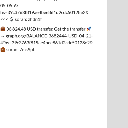
05-05-6?
hs=39c3763f819ae4bee861d2cdc50128e2&
<<<
soran: zhdn1f
36,824.48 USD transfer. Get the transfer
→ graph.org/BALANCE-3682444-USD-04-21-
4?hs=39c3763f819ae4bee861d2cdc50128e2&
soran: 7ms9pt