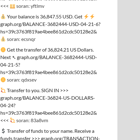
<<<
soran: yftlmv
Your balance is 36,847.55 USD. Get
graph.org/BALANCE-3682444-USD-04-21-6?
hs=39c3763f819ae4bee861d2cdc50128e2&
soran: ecsnqr
Get the transfer of 36,824.21 US Dollars.
Next ➴ graph.org/BALANCE-3682444-USD-
04-21-5?
hs=39c3763f819ae4bee861d2cdc50128e2&
soran: qdxsev
Transfer to you. SIGN IN >>>
graph.org/BALANCE-36824-US-DOLLARS-
04-24?
hs=39c3763f819ae4bee861d2cdc50128e2&
<<<
soran: 83a8vm
Transfer of funds to your name. Receive a
funds transfer >>> graph.org/TRANSACTION-