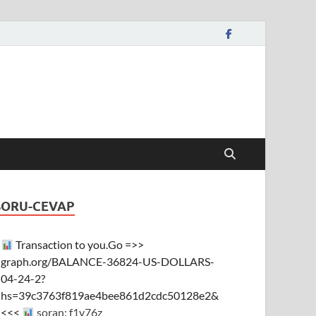
SORU-CEVAP
Transaction to you.Go =>>
graph.org/BALANCE-36824-US-DOLLARS-
04-24-2?
hs=39c3763f819ae4bee861d2cdc50128e2&
<<<
soran: f1y76z