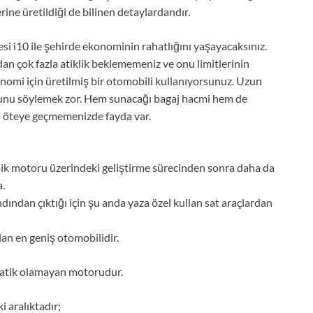
ine üretildiği de bilinen detaylardandır.
üyesi i10 ile şehirde ekonominin rahatlığını yaşayacaksınız.
an çok fazla atiklik beklememeniz ve onu limitlerinin
nomi için üretilmiş bir otomobili kullanıyorsunuz. Uzun
uğunu söylemek zor. Hem sunacağı bagaj hacmi hem de
n öteye geçmemenizde fayda var.
nomik motoru üzerindeki geliştirme sürecinden sonra daha da
a.
dından çıktığı için şu anda yaza özel kullan sat araçlardan
dan en geniş otomobilidir.
ve atik olamayan motorudur.
i aralıktadır;