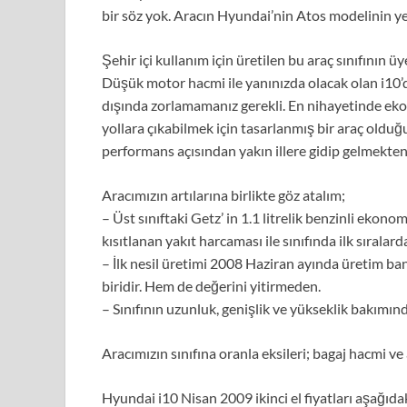
bir söz yok. Aracın Hyundai’nin Atos modelinin yer
Şehir içi kullanım için üretilen bu araç sınıfının 
Düşük motor hacmi ile yanınızda olacak olan i10’d
dışında zorlamamanız gerekli. En nihayetinde eko
yollara çıkabilmek için tasarlanmış bir araç old
performans açısından yakın illere gidip gelmekte
Aracımızın artılarına birlikte göz atalım;
– Üst sınıftaki Getz’ in 1.1 litrelik benzinli eko
kısıtlanan yakıt harcaması ile sınıfında ilk sıralard
– İlk nesil üretimi 2008 Haziran ayında üretim ban
biridir. Hem de değerini yitirmeden.
– Sınıfının uzunluk, genişlik ve yükseklik bakımın
Aracımızın sınıfına oranla eksileri; bagaj hacmi 
Hyundai i10 Nisan 2009 ikinci el fiyatları aşağıdak